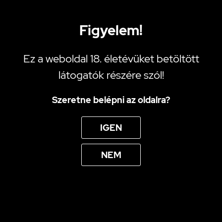
MENÜ
Figyelem!
Ez a weboldal 18. életévüket betöltött
Szexpatika, drogéria
Síkosító
Anál síkosító



látogatók részére szól!
Szeretne belépni az oldalra?
Anál síkosító:
IGEN
NEM