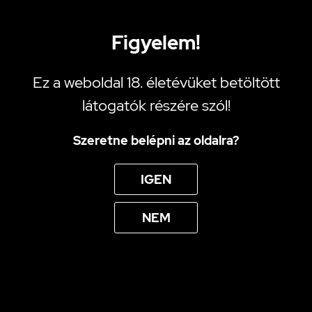
MENÜ
Figyelem!
Ez a weboldal 18. életévüket betöltött
Erotikus karácsonyi ajándék
Fehérnemű (Tipp!)


látogatók részére szól!
Szeretne belépni az oldalra?
Fehérnemű (Tipp!):
IGEN
NEM