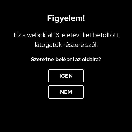
MENÜ
Figyelem!
Ez a weboldal 18. életévüket betöltött
Szexpatika, drogéria
Síkosító
Anál síkosító



látogatók részére szól!
Szeretne belépni az oldalra?
Anál síkosító:
IGEN
NEM