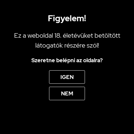
MENÜ
Figyelem!
Ez a weboldal 18. életévüket betöltött
Vibrátor
Mini vibrátor


látogatók részére szól!
Szeretne belépni az oldalra?
IGEN
NEM