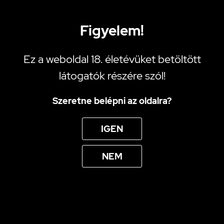
MENÜ
Figyelem!
Ez a weboldal 18. életévüket betöltött
Szexpatika, drogéria
Síkosító
Anál síkosító



látogatók részére szól!
Szeretne belépni az oldalra?
IGEN
NEM