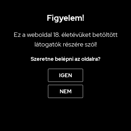
MENÜ
Figyelem!
Ez a weboldal 18. életévüket betöltött
Dildó
XXL dildó


látogatók részére szól!
Szeretne belépni az oldalra?
IGEN
NEM