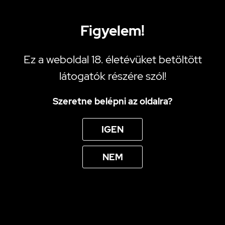
MENÜ
Figyelem!
Ez a weboldal 18. életévüket betöltött
Vibrátor
Vibrátor márkák
Satisfyer csiklóizgató és vibrátor



látogatók részére szól!
Szeretne belépni az oldalra?
-20%
IGEN
NEM