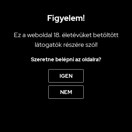
MENÜ
Figyelem!
Ez a weboldal 18. életévüket betöltött
Maszturbátor
Tenga és Svakom maszturbátorok


látogatók részére szól!
Szeretne belépni az oldalra?
IGEN
NEM